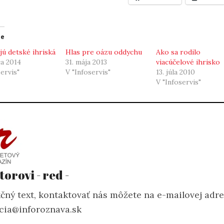
ce
jú detské ihriská
Hlas pre oázu oddychu
Ako sa rodilo
ca 2014
31. mája 2013
viacúčelové ihrisko
servis"
V "Infoservis"
13. júla 2010
V "Infoservis"
torovi - red -
čný text, kontaktovať nás môžete na e-mailovej adr
cia@inforoznava.sk