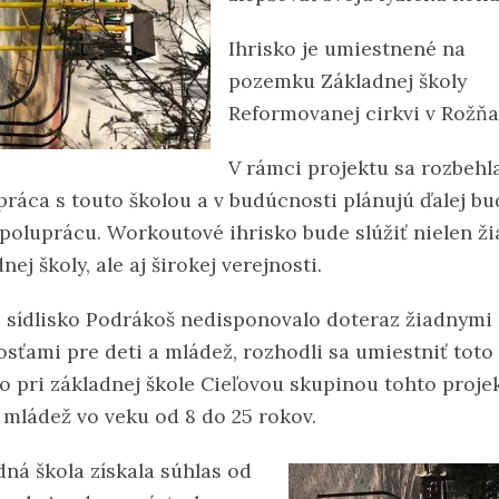
Ihrisko je umiestnené na
pozemku Základnej školy
Reformovanej cirkvi v Rožňa
V rámci projektu sa rozbehl
práca s touto školou a v budúcnosti plánujú ďalej b
spoluprácu. Workoutové ihrisko bude slúžiť nielen ž
nej školy, ale aj širokej verejnosti.
 sídlisko Podrákoš nedisponovalo doteraz žiadnymi
sťami pre deti a mládež, rozhodli sa umiestniť toto
ko pri základnej škole Cieľovou skupinou tohto proje
a mládež vo veku od 8 do 25 rokov.
dná škola získala súhlas od