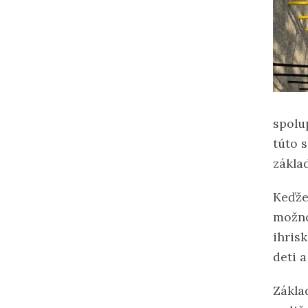
spolu
túto 
základ
Keďže
možno
ihris
deti 
Zákla