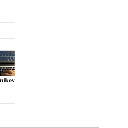
vníkov