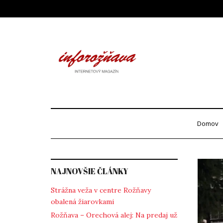
Skip
to
content
Info
internetový maga
Domov
NAJNOVŠIE ČLÁNKY
Strážna veža v centre Rožňavy
obalená žiarovkami
Rožňava – Orechová alej: Na predaj už