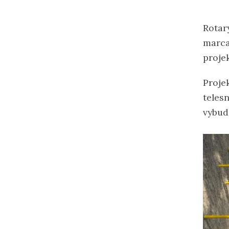
Rotar
marca
proje
Proje
teles
vybud