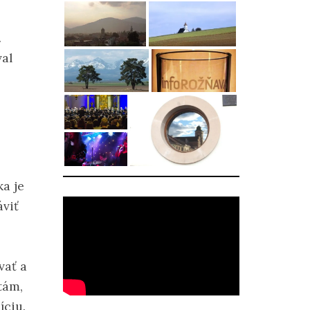
.
al
ka je
viť
vať a
tám,
íciu.