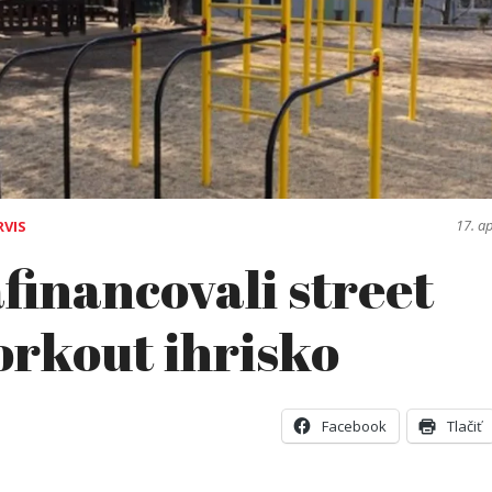
17. a
RVIS
financovali street
rkout ihrisko
Facebook
Tlačiť