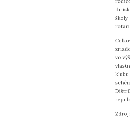
rodič
ihris
školy
rotar
Celko
zriad
vo vý
vlast
klubu
schém
Dištr
republ
Zdroj