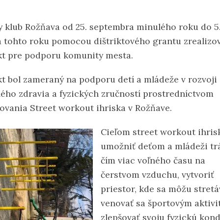
y klub Rožňava od 25. septembra minulého roku do 5
 tohto roku pomocou dištriktového grantu zrealizov
kt pre podporu komunity mesta.
kt bol zameraný na podporu detí a mládeže v rozvoji
ného zdravia a fyzických zručností prostredníctvom
ovania Street workout ihriska v Rožňave.
Cieľom street workout ihris
umožniť deťom a mládeži trá
čím viac voľného času na
čerstvom vzduchu, vytvoriť
priestor, kde sa môžu stretá
venovať sa športovým aktivi
zlepšovať svoju fyzickú kond