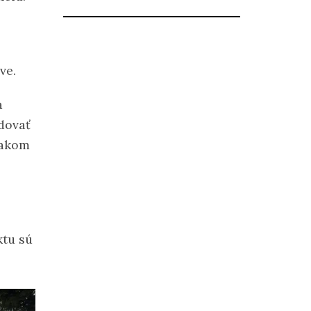
ve.
a
udovať
iakom
ktu sú