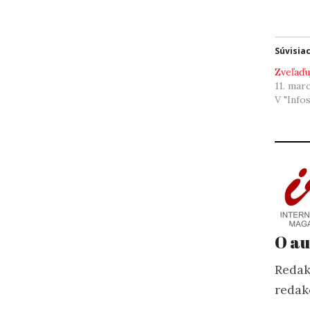
Súvisia
Zveľaďu
11. mar
V "Info
O au
Redak
redak