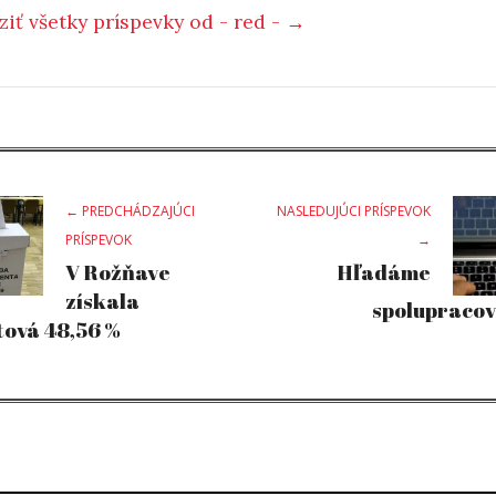
ziť všetky príspevky od - red - →
st
← PREDCHÁDZAJÚCI
NASLEDUJÚCI PRÍSPEVOK
PRÍSPEVOK
→
V Rožňave
Hľadáme
vigation
získala
spolupraco
ová 48,56 %