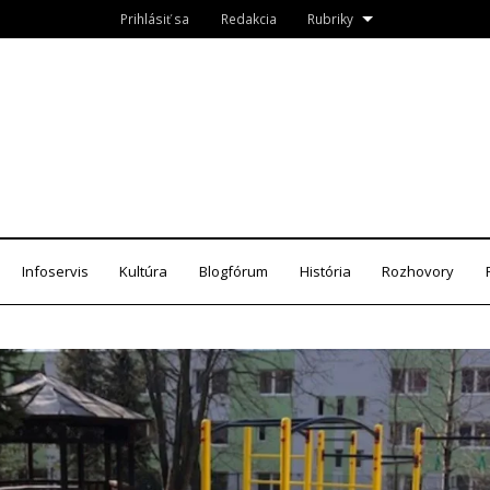
Prihlásiť sa
Redakcia
Rubriky
Roznava.sk
zín
Infoservis
Kultúra
Blogfórum
História
Rozhovory