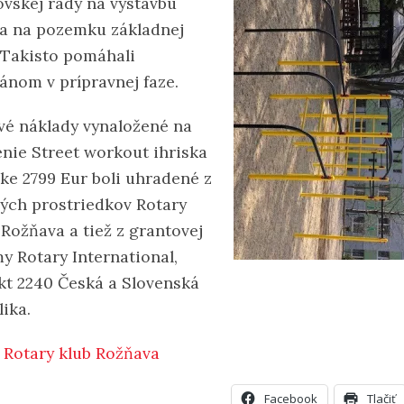
ovskej rady na výstavbu
ka na pozemku základnej
. Takisto pomáhali
iánom v prípravnej faze.
vé náklady vynaložené na
enie Street workout ihriska
ške 2799 Eur boli uhradené z
ných prostriedkov Rotary
 Rožňava a tiež z grantovej
y Rotary International,
ikt 2240 Česká a Slovenská
ika.
:
Rotary klub Rožňava
Facebook
Tlačiť